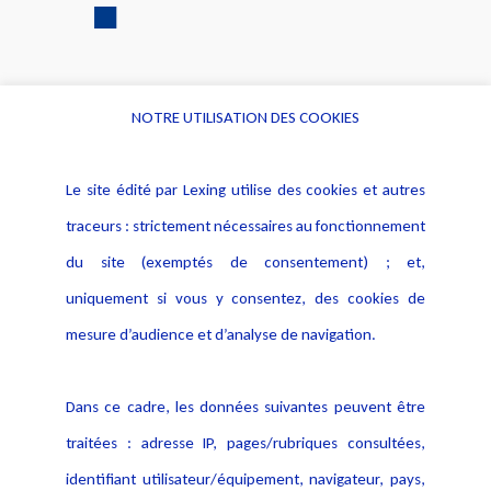
NOTRE UTILISATION DES COOKIES
Informations
Navigation
Le site édité par Lexing utilise des cookies et autres
Alerte professionnelle
Activités
traceurs : strictement nécessaires au fonctionnement
Déclaration d'accessibilité
Actualités
du site (exemptés de consentement) ; et,
Notice Légale
Evènement
Politique de protection des
uniquement si vous y consentez, des cookies de
Publications
données
mesure d’audience et d’analyse de navigation.
Politique cookies
Contact
Dans ce cadre, les données suivantes peuvent être
Crédit Photo
traitées : adresse IP, pages/rubriques consultées,
identifiant utilisateur/équipement, navigateur, pays,