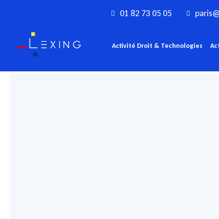
Aller
01 82 73 05 05
paris@
au
contenu
Activité Droit & Technologies
Ac