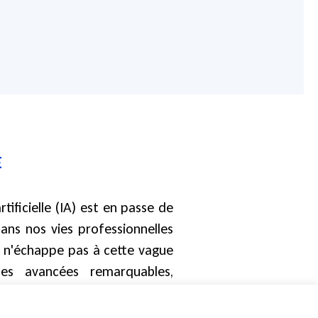
E
rtificielle (IA) est en passe de
ns nos vies professionnelles
ue n'échappe pas à cette vague
ses avancées remarquables,
e significative à la pratique
herche, la rédaction et la