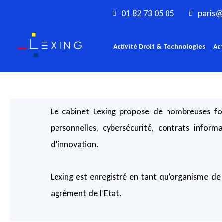
Aller
01 82 73 05 05
paris@
au
contenu
Activité Droit & Technologies
Ac
Le cabinet Lexing propose de nombreuses form
personnelles, cybersécurité, contrats infor
d’innovation.
Lexing est enregistré en tant qu’organisme de
agrément de l’Etat.