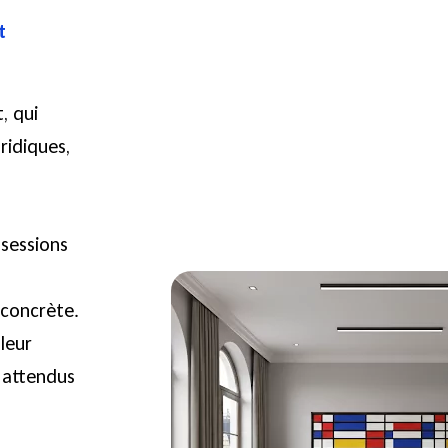
t
, qui
ridiques,
 sessions
 concrète.
 leur
s attendus