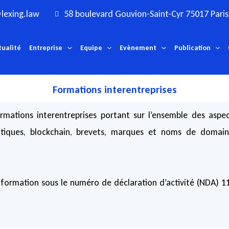
lexing.law
58 boulevard Gouvion-Saint-Cyr 75017 Paris
tualité
Entreprise
Equipe
Evènement
Publication
Formations interentreprises
ations interentreprises portant sur l’ensemble des aspec
matiques, blockchain, brevets, marques et noms de domain
 formation sous le numéro de déclaration d’activité (NDA) 