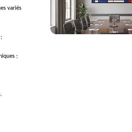
es variés
;
niques ;
.