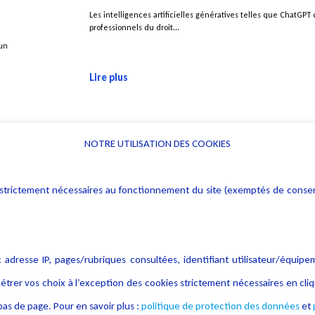
Les intelligences artificielles génératives telles que ChatGPT
professionnels du droit...
r un
Lire plus
NOTRE UTILISATION DES COOKIES
Informations
Navigation
rs : strictement nécessaires au fonctionnement du site (exemptés de cons
Alerte professionnelle
Activités
Déclaration d'accessibilité
Actualités
Notice Légale
Evènement
 adresse IP, pages/rubriques consultées, identifiant utilisateur/équipe
Politique de protection des
Publications
étrer vos choix à l’exception des cookies strictement nécessaires en c
données
as de page. Pour en savoir plus :
politique de protection des données
et
Politique cookies