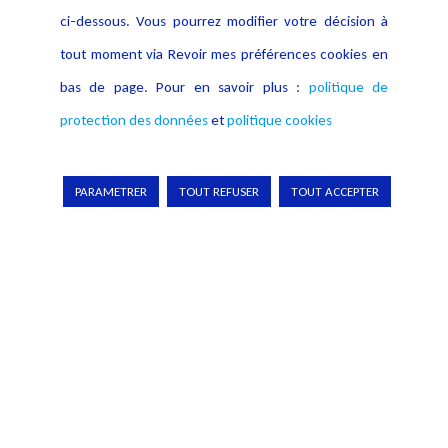
ci-dessous. Vous pourrez modifier votre décision à
à un projet collectif exigeant, innovant et
tout moment via Revoir mes préférences cookies en
ambitieux.
bas de page. Pour en savoir plus :
politique de
protection des données
et
politique cookies
PARAMETRER
TOUT REFUSER
TOUT ACCEPTER