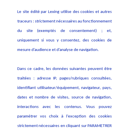
Le site édité par Lexing utilise des cookies et autres
traceurs : strictement nécessaires au fonctionnement
Appuyé sur le réseau Lexing®, premier
du site (exemptés de consentement) ; et,
réseau international d’avocats dédiés au
uniquement si vous y consentez, des cookies de
droit des technologies, le cabinet évolue
mesure d’audience et d’analyse de navigation.
au sein d’un écosystème international
d’experts du droit des technologies,
Dans ce cadre, les données suivantes peuvent être
favorisant les échanges de pratiques et la
traitées : adresse IP, pages/rubriques consultées,
coordination sur des projets multi-pays.
identifiant utilisateur/équipement, navigateur, pays,
dates et nombre de visites, source de navigation,
Lexing, c’est un cabinet pour celles et
interactions avec les contenus. Vous pouvez
ceux qui veulent apprendre vite, travailler
paramétrer vos choix à l’exception des cookies
sur des sujets d’avenir, progresser au
strictement nécessaires en cliquant sur PARAMETRER
contact d’experts reconnus et participer