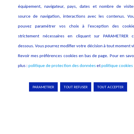
équipement, navigateur, pays, dates et nombre de visite
Informations
source de navigation, interactions avec les contenus. Vo
Navigation
pouvez paramétrer vos choix à l’exception des cooki
Alerte professionnelle
Activités
strictement nécessaires en cliquant sur PARAMETRER c
Déclaration d'accessibilité
Actualités
dessous. Vous pourrez modifier votre décision à tout moment v
Notice Légale
Evènement
Revoir mes préférences cookies en bas de page. Pour en savo
Politique de protection des
Publications
données
plus :
politique de protection des données
et
politique cookies
Politique cookies
Contact
PARAMETRER
TOUT REFUSER
TOUT ACCEPTER
Crédit Photo