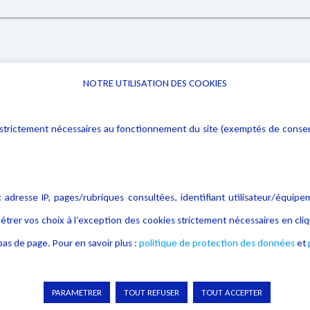
NOTRE UTILISATION DES COOKIES
Informations
Navigation
rs : strictement nécessaires au fonctionnement du site (exemptés de cons
Alerte professionnelle
Activités
Déclaration d'accessibilité
Actualités
Notice Légale
Evènement
 adresse IP, pages/rubriques consultées, identifiant utilisateur/équipe
Politique de protection des
Publications
étrer vos choix à l’exception des cookies strictement nécessaires en c
données
as de page. Pour en savoir plus :
politique de protection des données
et
Politique cookies
Contact
Crédit Photo
PARAMETRER
TOUT REFUSER
TOUT ACCEPTER