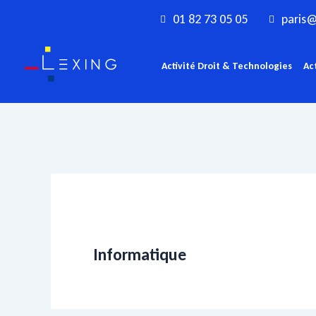
Aller
01 82 73 05 05
paris@
au
contenu
Activité Droit & Technologies
Ac
Informatique