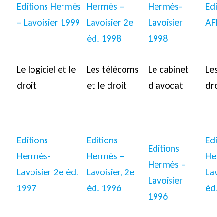
Editions Hermès
Hermès –
Hermès-
Edi
– Lavoisier 1999
Lavoisier 2e
Lavoisier
AF
éd. 1998
1998
Le logiciel et le
Les télécoms
Le cabinet
Les
droit
et le droit
d’avocat
dr
Editions
Editions
Edi
Editions
Hermès-
Hermès –
He
Hermès –
Lavoisier 2e éd.
Lavoisier, 2e
Lav
Lavoisier
1997
éd. 1996
éd
1996