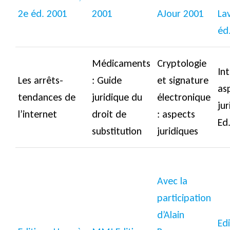
2e éd. 2001
2001
AJour 2001
Lav
éd
Médicaments
Cryptologie
Int
Les arrêts-
: Guide
et signature
as
tendances de
juridique du
électronique
jur
l’internet
droit de
: aspects
Ed.
substitution
juridiques
Avec la
participation
d’Alain
Edi