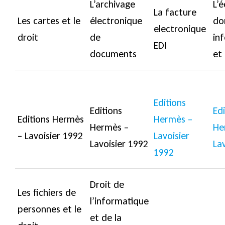
L’archivage
L’
La facture
Les cartes et le
électronique
do
electronique
droit
de
in
EDI
documents
et 
Editions
Editions
Edi
Editions Hermès
Hermès –
Hermès –
He
– Lavoisier 1992
Lavoisier
Lavoisier 1992
La
1992
Droit de
Les fichiers de
l’informatique
personnes et le
et de la