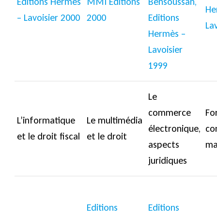
Editions Hermès
MMI Editions
Bensoussan,
He
– Lavoisier 2000
2000
Editions
La
Hermès –
Lavoisier
1999
Le
commerce
Fo
L’informatique
Le multimédia
électronique,
co
et le droit fiscal
et le droit
aspects
ma
juridiques
Editions
Editions