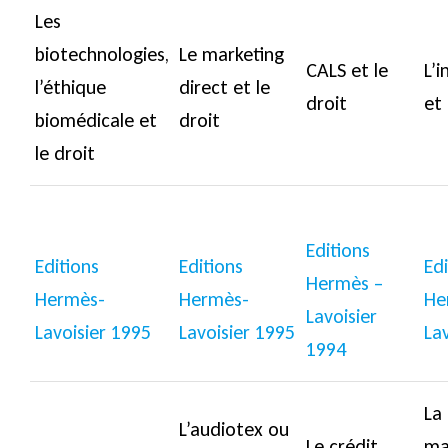
Les
biotechnologies,
Le marketing
CALS et le
L’
l’éthique
direct et le
droit
et 
biomédicale et
droit
le droit
Editions
Editions
Editions
Edi
Hermès –
Hermès-
Hermès-
He
Lavoisier
Lavoisier 1995
Lavoisier 1995
La
1994
La
L’audiotex ou
Le crédit
ma