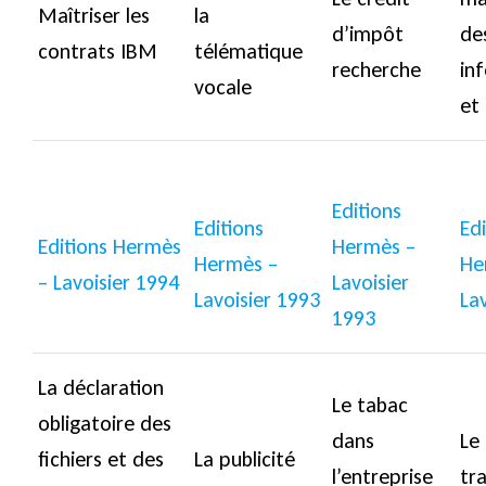
Maîtriser les
la
d’impôt
de
contrats IBM
télématique
recherche
in
vocale
et 
Editions
Editions
Edi
Editions Hermès
Hermès –
Hermès –
He
– Lavoisier 1994
Lavoisier
Lavoisier 1993
La
1993
La déclaration
Le tabac
obligatoire des
dans
Le
fichiers et des
La publicité
l’entreprise
tra