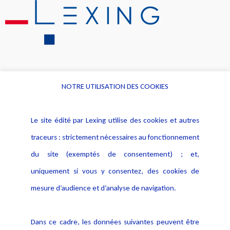
NOTRE UTILISATION DES COOKIES
Informations
Navigation
Le site édité par Lexing utilise des cookies et autres
Alerte professionnelle
Activités
traceurs : strictement nécessaires au fonctionnement
Déclaration d'accessibilité
Actualités
du site (exemptés de consentement) ; et,
Notice Légale
Evènement
Politique de protection des
uniquement si vous y consentez, des cookies de
Publications
données
mesure d’audience et d’analyse de navigation.
Politique cookies
Contact
Dans ce cadre, les données suivantes peuvent être