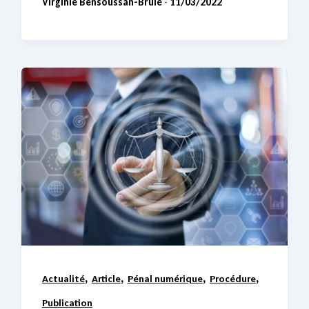
Virginie Bensoussan-Brulé
11/03/2022
-
,
,
,
,
Actualité
Article
Pénal numérique
Procédure
Publication