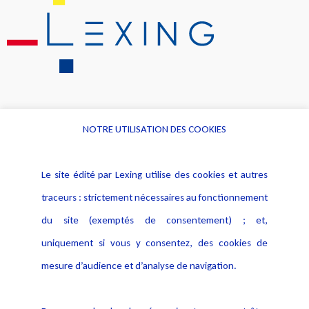
NOTRE UTILISATION DES COOKIES
Informations
Navigation
Le site édité par Lexing utilise des cookies et autres
Alerte professionnelle
Activités
traceurs : strictement nécessaires au fonctionnement
Déclaration d'accessibilité
Actualités
du site (exemptés de consentement) ; et,
Notice Légale
Evènement
Politique de protection des
uniquement si vous y consentez, des cookies de
Publications
données
mesure d’audience et d’analyse de navigation.
Politique cookies
Contact