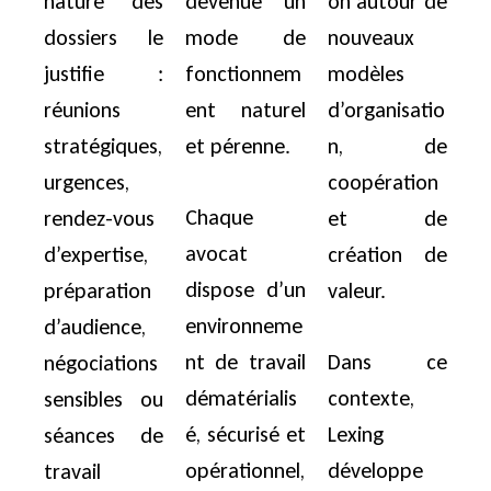
nature des
devenue un
on autour de
dossiers le
mode de
nouveaux
justifie :
fonctionnem
modèles
réunions
ent naturel
d’organisatio
stratégiques,
et pérenne.
n, de
urgences,
coopération
Chaque
rendez-vous
et de
avocat
d’expertise,
création de
dispose d’un
préparation
valeur.
environneme
d’audience,
nt de travail
Dans ce
négociations
dématérialis
contexte,
sensibles ou
é, sécurisé et
Lexing
séances de
opérationnel,
développe
travail