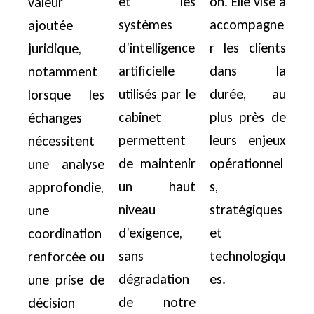
et les
on. Elle vise à
valeur
systèmes
accompagne
ajoutée
d’intelligence
r les clients
juridique,
artificielle
dans la
notamment
utilisés par le
durée, au
lorsque les
cabinet
plus près de
échanges
permettent
leurs enjeux
nécessitent
de maintenir
opérationnel
une analyse
un haut
s,
approfondie,
niveau
stratégiques
une
d’exigence,
et
coordination
sans
technologiqu
renforcée ou
dégradation
es.
une prise de
de notre
décision