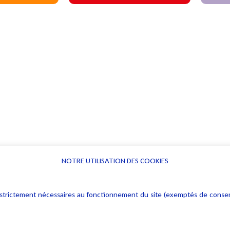
NOTRE UTILISATION DES COOKIES
Informations
Navigation
rs : strictement nécessaires au fonctionnement du site (exemptés de cons
Alerte professionnelle
Activités
Déclaration d'accessibilité
Actualités