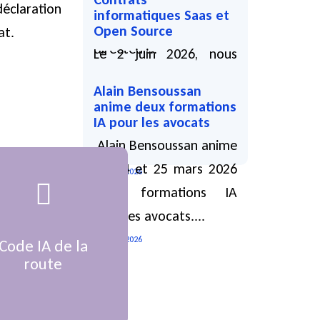
juin 2026 avec Raphaël
éclaration
informatiques Saas et
Liotier, avocat
Open Source
at.
directeur...
Le 2 juin 2026, nous
10 04 2026
vous proposons la
Alain Bensoussan
Formation Lamy
anime deux formations
IA pour les avocats
Contrats informatiques
Alain Bensoussan anime
Saas et Open...
les 24 et 25 mars 2026
01 04 2026
deux formations IA
pour les avocats....
Cliquez pour en
19 02 2026
Code IA de la
savoir plus
route