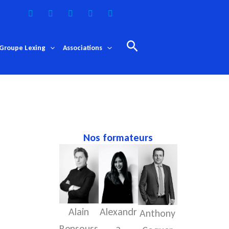
Rechercher
Groupe Lexing
Associations
Nos formateurs
Alexandr
Céline
Alain
Chlo
Anthony
a
Avignon
Bensouss
Torre