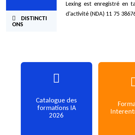
Lexing est enregistré en 
d’activité (NDA) 11 75 3867
DISTINCTI
ONS
Cliquez pour en
Cliquez 
Catalogue des
Forma
savoir plus
savoir
formations IA
Interent
2026