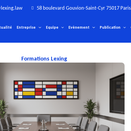
lexing.law
58 boulevard Gouvion-Saint-Cyr 75017 Paris
tualité
Entreprise
Equipe
Evènement
Publication
Formations Lexing
Marie
Soulez