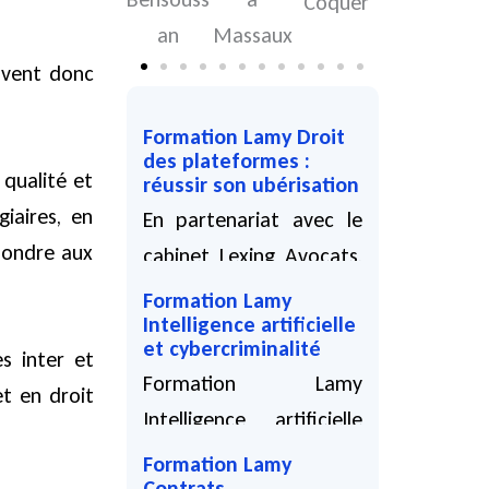
Coquer
Massaux
an
uvent donc
Formation Lamy Droit
des plateformes :
qualité et
réussir son ubérisation
iaires, en
En partenariat avec le
épondre aux
cabinet Lexing Avocats,
la formation Lamy Droit
Formation Lamy
Intelligence artificielle
des plateformes : le 9...
et cybercriminalité
s inter et
11 05 2026
Formation Lamy
t en droit
Intelligence artificielle
et cybercriminalité, le 2
Formation Lamy
Contrats