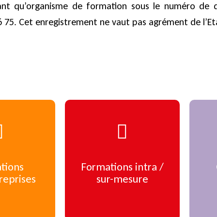
tant qu’organisme de formation sous le numéro de d
6 75. Cet enregistrement ne vaut pas agrément de l’Et
pour en
Cliquez pour en
tions
Formations intra /
 plus
savoir plus
reprises
sur-mesure