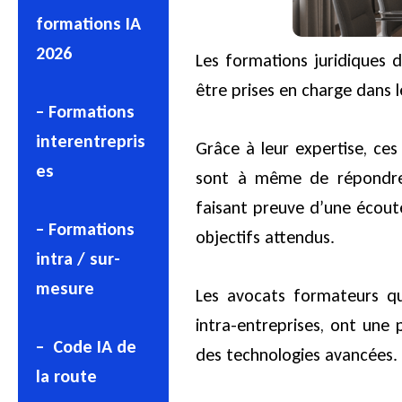
formations IA
2026
Les formations juridiques 
être prises en charge dans 
– Formations
interentrepris
Grâce à leur expertise, ce
es
sont à même de répondre 
faisant preuve d’une écoute
– Formations
objectifs attendus.
intra / sur-
mesure
Les avocats formateurs qu
intra-entreprises, ont une
– Code IA de
des technologies avancées.
la route