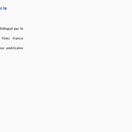
r le
istingué par le
 Firms France
evue américaine