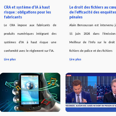
CRA et système d’IA à haut
Le droit des fichiers au cœ
risque : obligations pour les
de l’efficacité des enquête
fabricants
pénales
Le CRA impose aux fabricants de
Alain Bensoussan est intervenu j
produits numériques intégrant des
11 juin 2026 dans l’émissio
systèmes d'IA à haut risque une
Meilleur de l’Info sur le droit
conformité avec le règlement sur l'IA.
fichiers de police et des fichiers
Lire plus
Lire plus