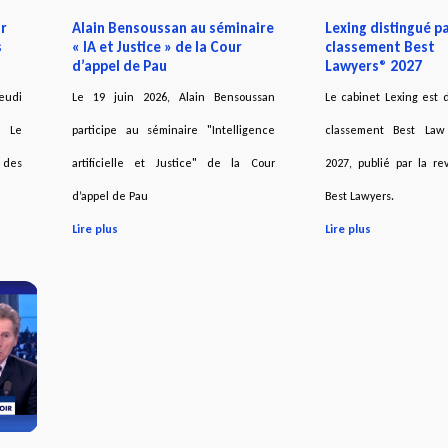
ur
Alain Bensoussan au séminaire
Lexing distingué pa
s
« IA et Justice » de la Cour
classement Best
d’appel de Pau
Lawyers® 2027
eudi
Le 19 juin 2026, Alain Bensoussan
Le cabinet Lexing est d
n Le
participe au séminaire "Intelligence
classement Best Law
 des
artificielle et Justice" de la Cour
2027, publié par la r
d’appel de Pau
Best Lawyers.
Lire plus
Lire plus