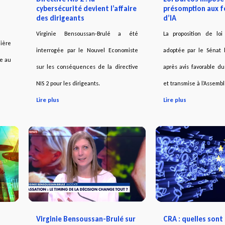
cybersécurité devient l’affaire
présomption aux f
des dirigeants
d’IA
Virginie Bensoussan-Brulé a été
La proposition de lo
ière
interrogée par le Nouvel Economiste
adoptée par le Sénat l
ve au
sur les conséquences de la directive
après avis favorable du
NIS 2 pour les dirigeants.
et transmise à l’Assembl
Lire plus
Lire plus
Virginie Bensoussan-Brulé sur
CRA : quelles sont 