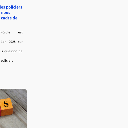
es policiers
i nous
 cadre de
an-Brulé est
 1er 2026 sur
 la question de
policiers