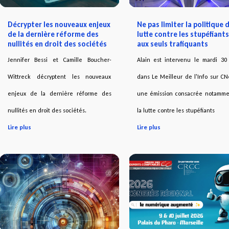
Décrypter les nouveaux enjeux
Ne pas limiter la politique 
de la dernière réforme des
lutte contre les stupéfiants
nullités en droit des sociétés
aux seuls trafiquants
Jennifer Bessi et Camille Boucher-
Alain est intervenu le mardi 30 
Wittreck décryptent les nouveaux
dans Le Meilleur de l'Info sur C
enjeux de la dernière réforme des
une émission consacrée notamme
nullités en droit des sociétés.
la lutte contre les stupéfiants
Lire plus
Lire plus