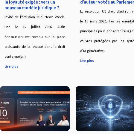
la loyauté exigée : vers un
d’auteur votée au Parleme
nouveau modèle juridique ?
La résolution UE droit d’auteur, 
Invité de l’émission Midi News Week-
le 10 mars 2026, fixe les orienta
End le 12 juillet 2026, Alain
principales pour encadrer l'usag
Bensoussan est revenu sur la place
œuvres protégées par les syst
croissante de la loyauté dans le droit
d'IA générative.
contemporain.
Lire plus
Lire plus