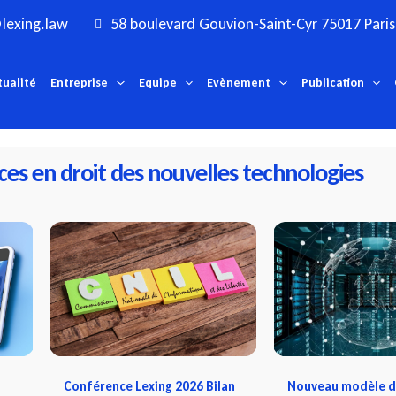
lexing.law
58 boulevard Gouvion-Saint-Cyr 75017 Paris
tualité
Entreprise
Equipe
Evènement
Publication
ces en droit des nouvelles technologies
Conférence Lexing 2026 Bilan
Nouveau modèle d