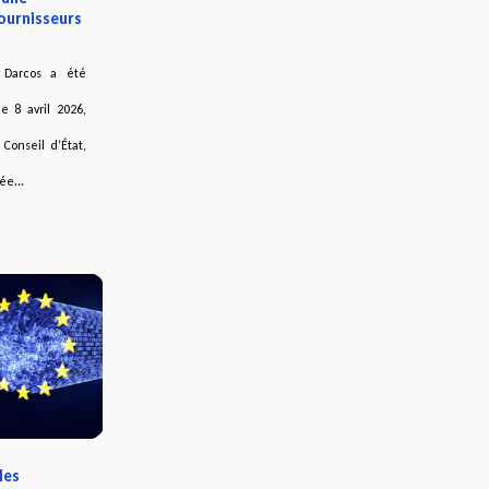
ournisseurs
i Darcos a été
e 8 avril 2026,
 Conseil d’État,
ée...
les