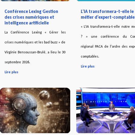
Conférence Lexing Gestion
L’IA transformera-t-elle le
des crises numériques et
métier d’expert-comptable
intelligence artificielle
« L’IA transformera-t-elle notre m
La Conférence Lexing « Gérer les
? » une conférence du Con
crises numériques et les bad buzz » de
régional PACA de l'ordre des exp
Virginie Bensoussan-Brulé, a lieu le 30
comptables.
septembre 2026.
Lire plus
Lire plus