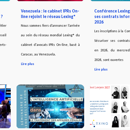
Venezuela : le cabinet IPRs On-
Conférence Lexing
 ?
line rejoint le réseau Lexing®
ses contrats info
2026
étier
Nous sommes fiers d’annoncer l’arrivée
Les inscriptions à la C
seil
au sein du réseau mondial Lexing® du
Sécuriser ses contrat
erts-
cabinet d'avocats IPRs On-line, basé à
en 2026, du mercred
Caracas, au Venezuela.
2026, sont ouvertes
Lire plus
Lire plus