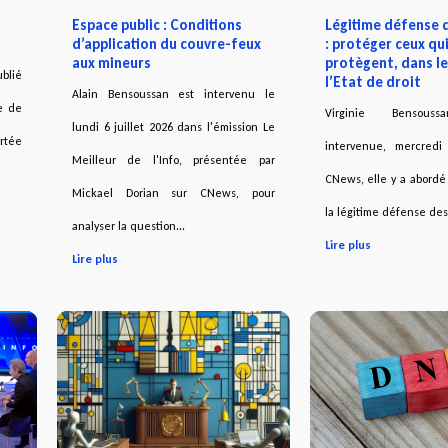
Espace public : Conditions
Légitime défense d
d’application du couvre-feux
: protéger ceux qu
aux mineurs
protègent, dans le
blié
l’Etat de droit
Alain Bensoussan est intervenu le
le de
Virginie Bensouss
lundi 6 juillet 2026 dans l'émission Le
ortée
intervenue, mercredi
Meilleur de l'Info, présentée par
CNews, elle y a abordé
Mickael Dorian sur CNews, pour
la légitime défense des 
analyser la question...
Lire plus
Lire plus