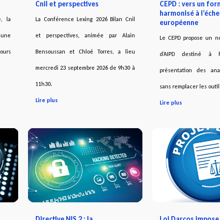
Cnil et perspectives
CEPD : vers un for
harmonisé à l’éche
, la
La Conférence Lexing 2026 Bilan Cnil
européenne
 une
et perspectives, animée par Alain
Le CEPD propose un n
ours
Bensoussan et Chloé Torres, a lieu
d’AIPD destiné à h
mercredi 23 septembre 2026 de 9h30 à
présentation des ana
11h30.
sans remplacer les outil
Lire plus
Lire plus
Directive NIS 2 : la
Loi Darcos impose