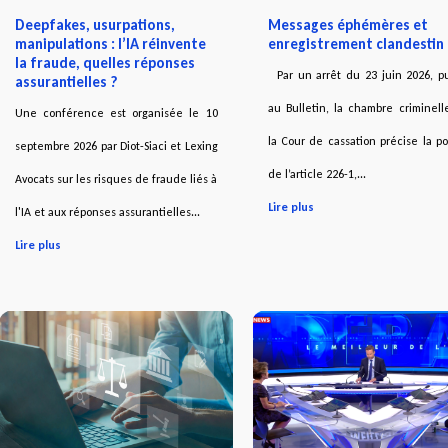
Deepfakes, usurpations,
Messages éphémères et
manipulations : l’IA réinvente
enregistrement clandestin
la fraude, quelles réponses
Par un arrêt du 23 juin 2026, pu
assurantielles ?
au Bulletin, la chambre criminel
Une conférence est organisée le 10
la Cour de cassation précise la p
septembre 2026 par Diot-Siaci et Lexing
de l’article 226-1,...
Avocats sur les risques de fraude liés à
Lire plus
l'IA et aux réponses assurantielles...
Lire plus