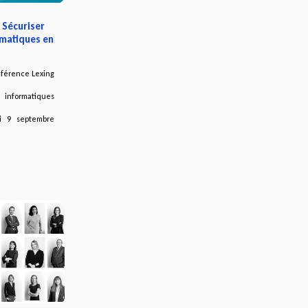
 Sécuriser
rmatiques en
onférence Lexing
s informatiques
i 9 septembre