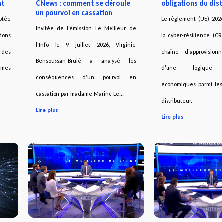
nt
CNews : comment se déroule
obligations du dis
un pourvoi en cassation
votée
Le règlement (UE) 2024
Invitée de l’émission Le Meilleur de
tions
la cyber-résilience (CR
l’Info le 9 juillet 2026, Virginie
e des
chaîne d'approvision
Bensoussan-Brulé a analysé les
èmes
d'une logique d
conséquences d’un pourvoi en
économiques parmi les
cassation par madame Marine Le...
distributeur.
Lire plus
Lire plus