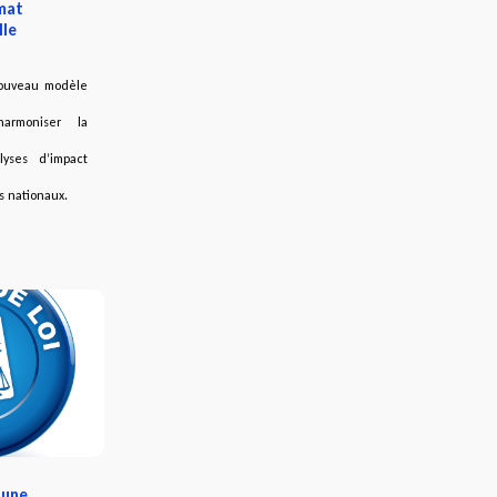
mat
lle
ouveau modèle
armoniser la
lyses d’impact
s nationaux.
 une