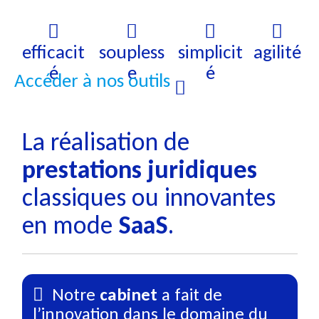
efficacit
soupless
simplicit
agilité
é
e
é
Accéder à nos outils
La réalisation de
prestations juridiques
classiques ou innovantes
en mode
SaaS
.
Notre
cabinet
a fait de
l’innovation dans le domaine du