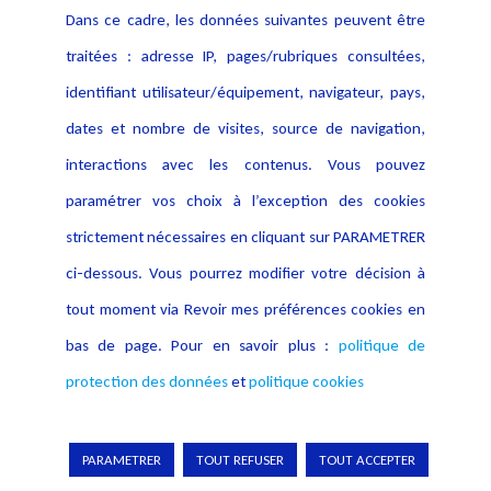
Délib Cnil 08-06-2023 n° SAN-2023-008
Dans ce cadre, les données suivantes peuvent être
Amende de 150 000 euros pour
traitées : adresse IP, pages/rubriques consultées,
manquement aux obligations du RGPD,
identifiant utilisateur/équipement, navigateur, pays,
non respect des règles sur les cookies et
dates et nombre de visites, source de navigation,
manque de sécurité.
interactions avec les contenus. Vous pouvez
Décision APD Irlande n° IN-20-8-1
du 12-
paramétrer vos choix à l’exception des cookies
05-2023, Amende de 1,2 milliard d’euros
strictement nécessaires en cliquant sur PARAMETRER
pour transferts de données d’utilisateurs
ci-dessous. Vous pourrez modifier votre décision à
européens vers les US.
tout moment via Revoir mes préférences cookies en
TJ Paris 11-05-2023 n° 23-04680
Blocage
bas de page. Pour en savoir plus :
politique de
hébergeur en ligne piratage
protection des données
et
politique cookies
téléchargement pirate.
Délib Cnil 11-05-2023 n° SAN-2023-006
PARAMETRER
TOUT REFUSER
TOUT ACCEPTER