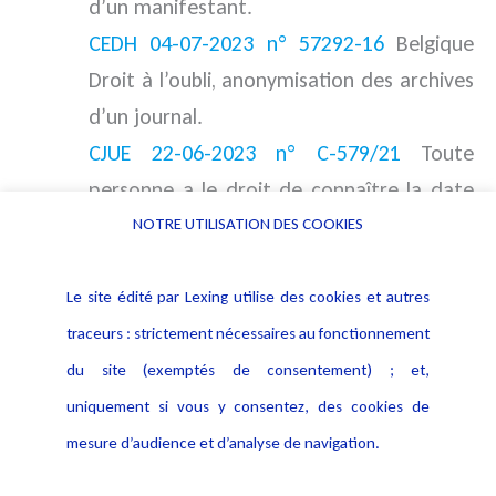
d’un manifestant.
CEDH 04-07-2023 n° 57292-16
Belgique
Droit à l’oubli, anonymisation des archives
d’un journal.
CJUE 22-06-2023 n° C-579/21
Toute
personne a le droit de connaître la date
et les raisons pour lesquelles ses données
NOTRE UTILISATION DES COOKIES
à caractère personnel ont été consultées.
Décision APD Belgique 16-06-2023 n° 77-
Le site édité par Lexing utilise des cookies et autres
2023
Ordre des pharmaciens RGPD droit à
traceurs : strictement nécessaires au fonctionnement
l’oubli effacement sanction disciplinaire.
du site (exemptés de consentement) ; et,
Délib Cnil 15-06-2023 n° SAN-2023-009
uniquement si vous y consentez, des cookies de
Amende de 40 millions d’euros pour non
mesure d’audience et d’analyse de navigation.
respect du consentement.