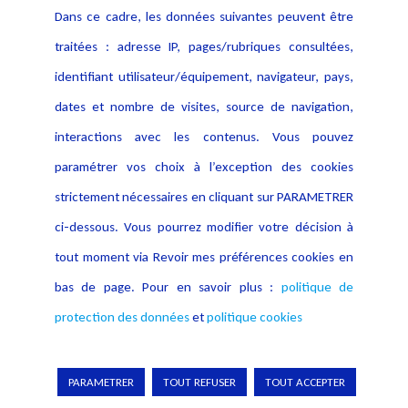
Dans ce cadre, les données suivantes peuvent être
traitées : adresse IP, pages/rubriques consultées,
Livre blanc sur
la biométrie
identifiant utilisateur/équipement, navigateur, pays,
dates et nombre de visites, source de navigation,
Dans un monde où la sécurité
interactions avec les contenus. Vous pouvez
milite en faveur du
paramétrer vos choix à l’exception des cookies
développement des techniques
strictement nécessaires en cliquant sur PARAMETRER
de biométrie, à l’heure où les Etats se sont tous
ci-dessous. Vous pourrez modifier votre décision à
lancés dans des programmes de déploiement de
tout moment via Revoir mes préférences cookies en
titres d’identité biométriques, il importe que ces
bas de page. Pour en savoir plus :
politique de
technologies ne soient pas victimes d’un risque
protection des données
et
politique cookies
liberticide non démontré et que l’on évite de
considérer l’interdit comme le seul moyen d’évier
le danger.
PARAMETRER
TOUT REFUSER
TOUT ACCEPTER