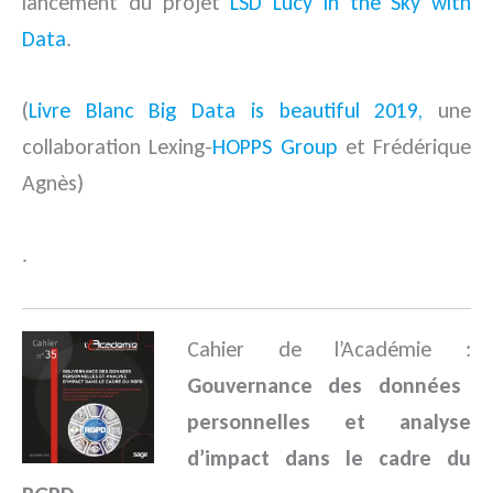
lancement du projet
LSD Lucy in the Sky with
Data
.
(
Livre Blanc Big Data is beautiful 2019,
une
collaboration Lexing-
HOPPS Group
et Frédérique
Agnès)
.
Cahier de l’Académie :
Gouvernance des données
personnelles et analyse
d’impact dans le cadre du