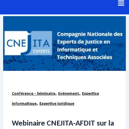
Aller
au
contenu
Résultats de recherche pour :
Preuve
Voici les résultats de votre recherche.
,
,
Conférence - Séminaire
Evénement
Expertise
,
informatique
Expertise juridique
Webinaire CNEJITA-AFDIT sur la