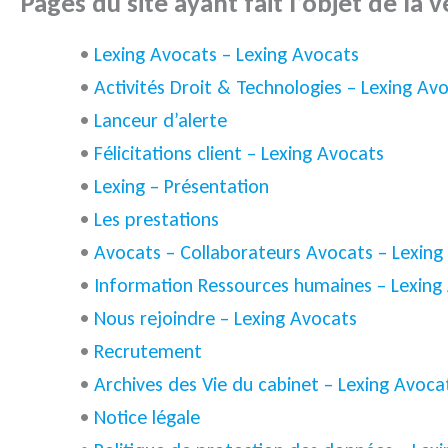
Pages du site ayant fait l‘objet de la 
•
Lexing Avocats – Lexing Avocats
•
Activités Droit & Technologies – Lexing Av
•
Lanceur d’alerte
•
Félicitations client – Lexing Avocats
•
Lexing – Présentation
•
Les prestations
•
Avocats – Collaborateurs Avocats – Lexing
•
Information Ressources humaines – Lexing
•
Nous rejoindre – Lexing Avocats
•
Recrutement
•
Archives des Vie du cabinet – Lexing Avoca
•
Notice légale