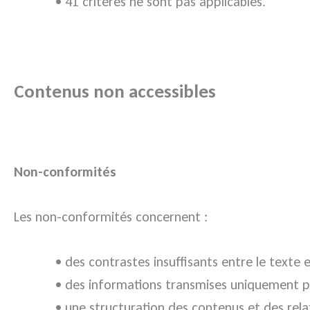
• 41 critères ne sont pas applicables.
Contenus non accessibles
Non-conformités
Les non-conformités concernent :
• des contrastes insuffisants entre le texte
• des informations transmises uniquement pa
• une structuration des contenus et des rela