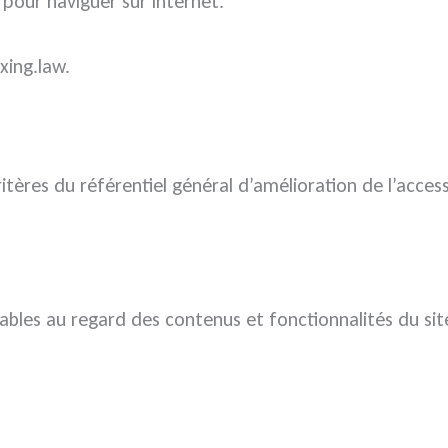
é pour naviguer sur internet.
xing.law.
ères du référentiel général d’amélioration de l’accessi
cables au regard des contenus et fonctionnalités du sit