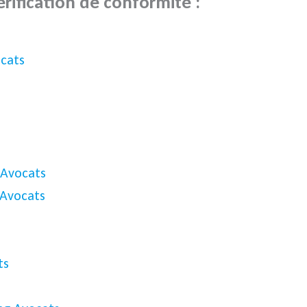
vérification de conformité :
ocats
 Avocats
 Avocats
ts