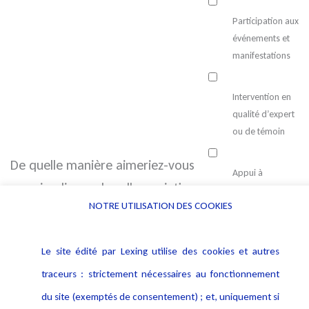
Participation aux
événements et
manifestations
Intervention en
qualité d’expert
ou de témoin
De quelle manière aimeriez-vous
Appui à
vous impliquer dans l'association
l’animation du
NOTRE UTILISATION DES COOKIES
réseau des
:
membres
Le site édité par Lexing utilise des cookies et autres
Participation à
traceurs : strictement nécessaires au fonctionnement
des groupes de
du site (exemptés de consentement) ; et, uniquement si
réflexion