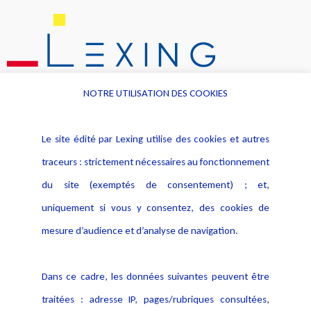
NOTRE UTILISATION DES COOKIES
Le site édité par Lexing utilise des cookies et autres
traceurs : strictement nécessaires au fonctionnement
Informations
Navigation
du site (exemptés de consentement) ; et,
Alerte professionnelle
Activités
uniquement si vous y consentez, des cookies de
Déclaration d'accessibilité
Actualités
mesure d’audience et d’analyse de navigation.
Notice Légale
Evènement
Politique de protection des
Publications
Dans ce cadre, les données suivantes peuvent être
données
traitées : adresse IP, pages/rubriques consultées,
Politique cookies