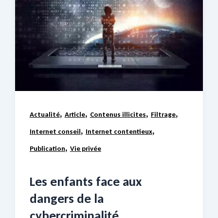
,
,
,
,
Actualité
Article
Contenus illicites
Filtrage
,
,
Internet conseil
Internet contentieux
,
Publication
Vie privée
Les enfants face aux
dangers de la
cybercriminalité