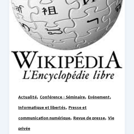
,
,
,
Actualité
Conférence - Séminaire
Evénement
,
Informatique et libertés
Presse et
,
,
communication numérique
Revue de presse
Vie
privée