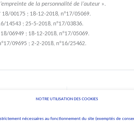
l’empreinte de la personnalité de l’auteur
».
n° 18/00175 ; 18-12-2018, n°17/05069.
°16/14543 ; 25-5-2018, n°17/03836.
° 18/06949 ; 18-12-2018, n°17/05069.
 n°17/09695 ; 2-2-2018, n°16/25462.
NOTRE UTILISATION DES COOKIES
Informations
Navigation
rs : strictement nécessaires au fonctionnement du site (exemptés de cons
Alerte professionnelle
Activités
Déclaration d'accessibilité
Actualités