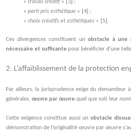
«
travail créatif
» [3] ;
«
parti pris esthétique
» [4] ;
«
choix créatifs et esthétiques
» [5].
Ces divergences constituent un
obstacle à une 
nécessaire et suffisante
pour bénéficier d’une tell
2. L’affaiblissement de la protection
Par ailleurs, la jurisprudence exige du demandeur à
générales,
œuvre par œuvre
quel que soit leur nom
Cette exigence constitue aussi un
obstacle dissua
démonstration de l’originalité œuvre par œuvre s’av