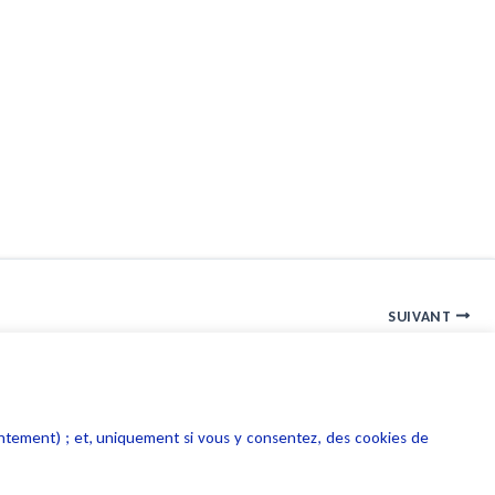
SUIVANT
Faut-il lever l’anonymat sur internet ?
entement) ; et, uniquement si vous y consentez, des cookies de