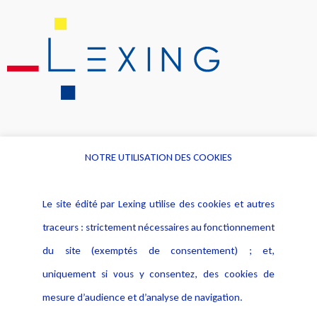
NOTRE UTILISATION DES COOKIES
Informations
Navigation
Le site édité par Lexing utilise des cookies et autres
Alerte professionnelle
Activités
traceurs : strictement nécessaires au fonctionnement
Déclaration d'accessibilité
Actualités
du site (exemptés de consentement) ; et,
Notice Légale
Evènement
Politique de protection des
uniquement si vous y consentez, des cookies de
Publications
données
mesure d’audience et d’analyse de navigation.
Politique cookies