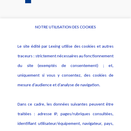
NOTRE UTILISATION DES COOKIES
Informations
Navigation
Le site édité par Lexing utilise des cookies et autres
Alerte professionnelle
Activités
traceurs : strictement nécessaires au fonctionnement
Déclaration d'accessibilité
Actualités
du site (exemptés de consentement) ; et,
Notice Légale
Evènement
Politique de protection des
uniquement si vous y consentez, des cookies de
Publications
données
mesure d’audience et d’analyse de navigation.
Politique cookies
Contact
Dans ce cadre, les données suivantes peuvent être
Crédit Photo
traitées : adresse IP, pages/rubriques consultées,
identifiant utilisateur/équipement, navigateur, pays,