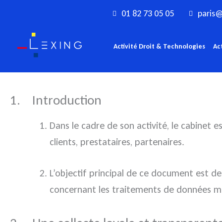
Aller
01 82 73 05 05
paris@
au
contenu
Activité Droit & Technologies
Ac
1. Introduction
Dans le cadre de son activité, le cabinet 
clients, prestataires, partenaires.
L’objectif principal de ce document est d
concernant les traitements de données mi