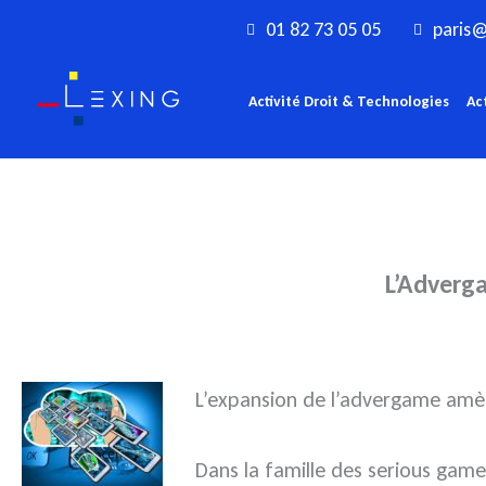
Aller
01 82 73 05 05
paris@
au
contenu
Activité Droit & Technologies
Ac
L’Adverga
L’expansion de l’advergame amèn
Dans la famille des serious gam