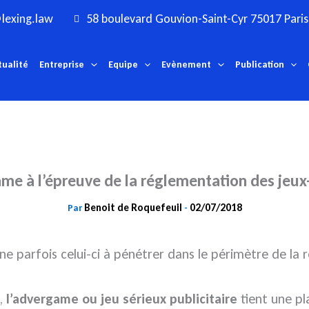
lexing.law
58 boulevard Gouvion-Saint-Cyr 75017 Paris
tualité
Entreprise
Equipe
Evènement
Publication
me à l’épreuve de la réglementation des jeu
Benoit de Roquefeuil
02/07/2018
Par
-
e parfois celui-ci à pénétrer dans le périmètre de la 
e,
l’advergame ou jeu sérieux publicitaire
tient une pl