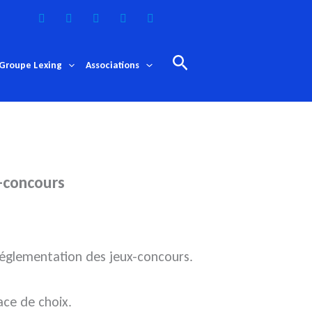
Rechercher
Groupe Lexing
Associations
x-concours
réglementation des jeux-concours.
ace de choix.