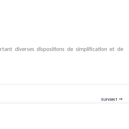
rtant diverses dispositions de simplification et de
SUIVANT
Cinéma 4D : quels sont les enjeux juridiques pour ces œuvres ?