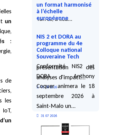
un format harmonisé
Bensoussan et Chloé
elles
à l’échelle
européenne
Torres, a lieu...
nt
un
Le CEPD propose un
03 08 2026
ique,
NIS 2 et DORA au
nouveau modèle
és
:
programme du 4e
d’AIPD destiné à
Colloque national
gie,
Souveraine Tech
harmoniser la
Conformité NIS2 et
présentation des
DORA : Anthony
analyses d’impact...
rs de
Coquer animera le 18
03 08 2026
ers,
septembre 2026 à
s les
Saint-Malo un...
 IoT,
31 07 2026
d’un