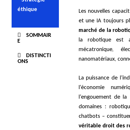
éthique
Les nouvelles capacit
et une IA toujours p
marché de la roboti
SOMMAIR
la robotique est
E
mécatronique, éle
DISTINCTI
nanomatériaux, connec
ONS
La puissance de l’ind
l’économie numéri
l’engouement de la 
domaines : robotique
chatbots – constitue
véritable droit des r