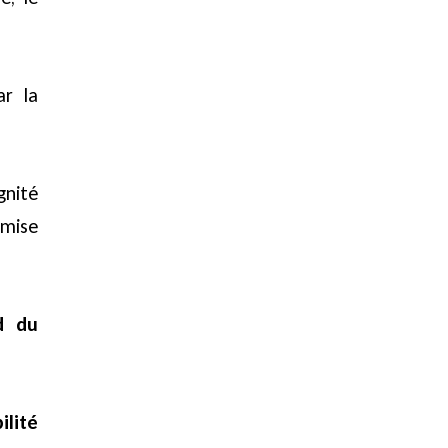
r la
gnité
 mise
d du
lité