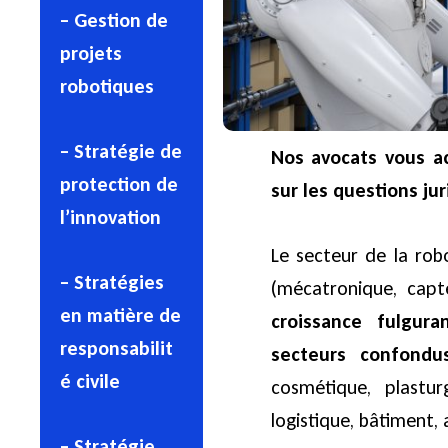
– Gestion de
projets
robotiques
– Stratégie de
Nos avocats vous a
protection de
sur les questions ju
l’innovation
Le secteur de la rob
– Stratégies
(mécatronique, capte
en matière de
croissance fulgur
responsabilit
secteurs confondu
é civile
cosmétique, plasturg
logistique, bâtiment, 
– Stratégie