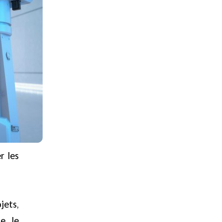
r les
jets,
e, le