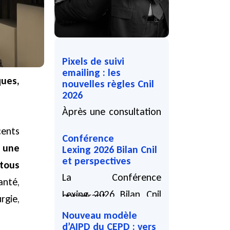
Pixels de suivi
emailing : les
ues,
nouvelles règles Cnil
2026
Àprès une consultation
publique, la Cnil a
cents
Conférence
adopté, le 12 mars
,
une
Lexing 2026 Bilan Cnil
et perspectives
2026, une
tous
La Conférence
recommandation
anté,
Lexing 2026 Bilan Cnil
encadrant...
rgie,
et perspectives,
Nouveau modèle
05 08 2026
d’AIPD du CEPD : vers
animée par Alain