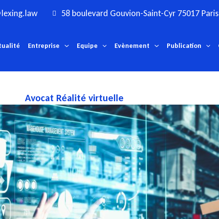
lexing.law
58 boulevard Gouvion-Saint-Cyr 75017 Paris
tualité
Entreprise
Equipe
Evènement
Publication
Avocat Réalité virtuelle