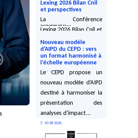
Lexing 2026 Bilan Cnil
2026, une
et perspectives
recommandation
La Conférence
encadrant...
Lexing 2026 Bilan Cnil et
05 08 2026
perspectives, animée
Nouveau modèle
d’AIPD du CEPD : vers
par Alain Bensoussan et
un format harmonisé à
Chloé Torres, a lieu...
l’échelle européenne
03 08 2026
Le CEPD propose un
nouveau modèle d’AIPD
destiné à harmoniser la
présentation des
analyses d’impact...
s
03 08 2026