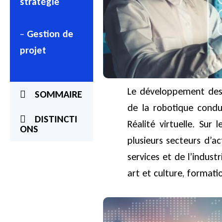
stratégie
–
Gestion de
projet
Le développement des m
SOMMAIRE
de la robotique condui
DISTINCTI
Réalité virtuelle. Sur 
ONS
plusieurs secteurs d’a
services et de l’indust
art et culture, formatio