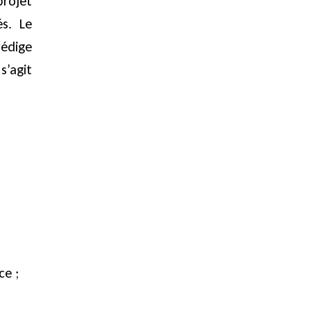
projet
és. Le
rédige
s’agit
ce ;