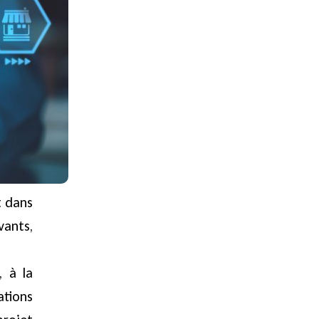
t dans
vants,
, à la
ations