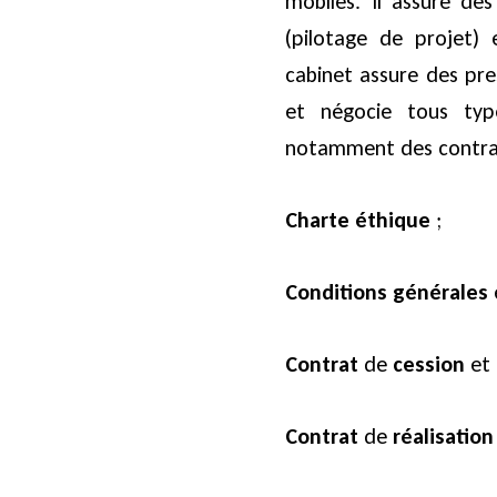
mobiles. Il assure des
(pilotage de projet) 
cabinet assure des pre
et négocie tous type
notamment des contrat
Charte
éthique
;
Conditions
générales
Contrat
de
cession
et
Contrat
de
réalisation