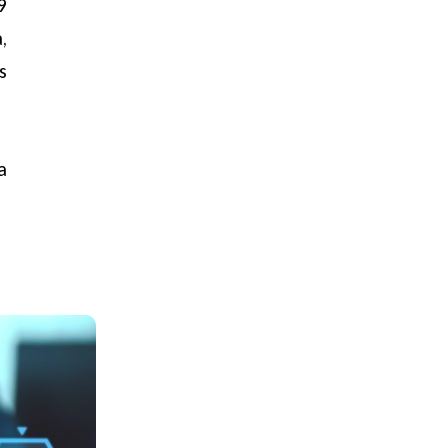
9
,
s
a