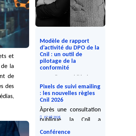
Modèle de rapport
d’activité du DPO de la
Cnil : un outil de
ets et
pilotage de la
 de la
conformité
ent de
La Cnil a publié, le 27
es des
Pixels de suivi emailing
avril 2026, un modèle de
: les nouvelles règles
édias,
rapport d'activité du
Cnil 2026
DPO...
Àprès une consultation
07 08 2026
publique, la Cnil a
adopté, le 12 mars
Conférence