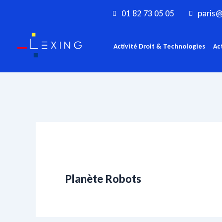
Aller
01 82 73 05 05
paris@
au
contenu
Activité Droit & Technologies
Ac
Planète Robots