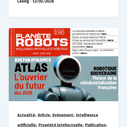
Lexing
13/05/2026
-
,
,
,
Actualité
Article
Evénement
Intelligence
,
,
,
artificielle
Propriété intellectuelle
Publication