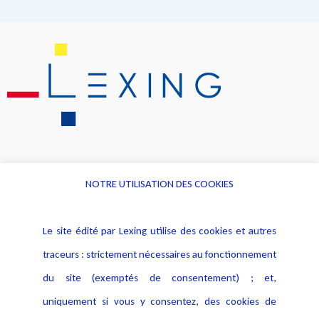
NOTRE UTILISATION DES COOKIES
Informations
Navigation
Le site édité par Lexing utilise des cookies et autres
Alerte professionnelle
Activités
traceurs : strictement nécessaires au fonctionnement
Déclaration d'accessibilité
Actualités
du site (exemptés de consentement) ; et,
Notice Légale
Evènement
Politique de protection des
uniquement si vous y consentez, des cookies de
Publications