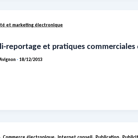
ité et marketing électronique
li-reportage et pratiques commerciales
 Avignon
18/12/2013
-
,
,
,
,
Commerce électronique
Internet conseil
Publication
Publici