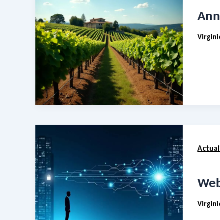
Ann
Virgin
Actual
Web 
Virgin