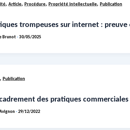
,
,
,
,
ité
Article
Procédure
Propriété intellectuelle
Publication
iques trompeuses sur internet : preuve 
ie Brunot
30/05/2025
-
,
Publication
ncadrement des pratiques commerciales 
 Avignon
29/12/2022
-