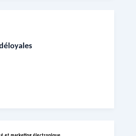
 déloyales
té et marketing électronique