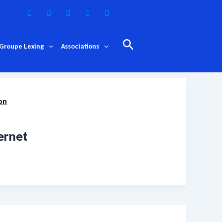
Rechercher
Groupe Lexing
Associations
on
trompeuses
ernet