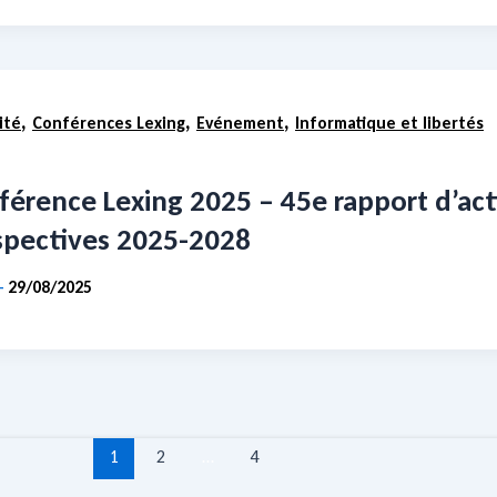
,
,
,
ité
Conférences Lexing
Evénement
Informatique et libertés
érence Lexing 2025 – 45e rapport d’activ
spectives 2025-2028
29/08/2025
-
1
2
…
4