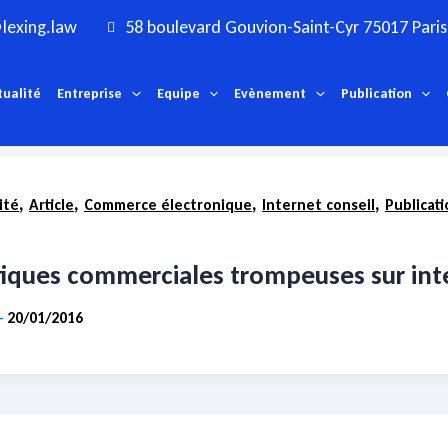
lexing.law
58 boulevard Gouvion-Saint-Cyr 75017 Paris
tualité
Entreprise
Equipe
Evènement
Publication
,
,
,
,
ité
Article
Commerce électronique
Internet conseil
Publicati
de recherche pour :
Pratiques commerciales 
Voici les résultats de votre recherche.
tiques commerciales trompeuses sur int
20/01/2016
-