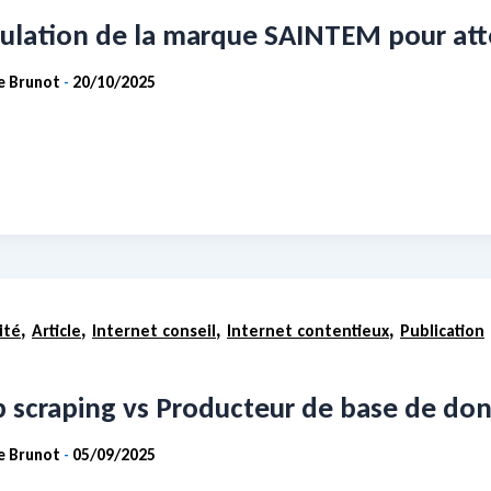
ulation de la marque SAINTEM pour atte
ie Brunot
20/10/2025
-
,
,
,
,
ité
Article
Internet conseil
Internet contentieux
Publication
scraping vs Producteur de base de donné
ie Brunot
05/09/2025
-