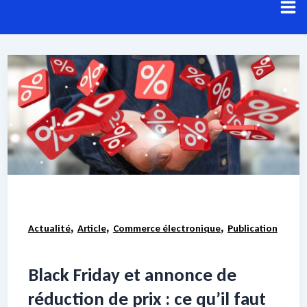
Aller
au
contenu
Résultats de recherche pour :
Pratiques
commerciales trompeuses
Voici les résultats de votre recherche.
,
,
,
Actualité
Article
Commerce électronique
Publication
Black Friday et annonce de
réduction de prix : ce qu’il faut