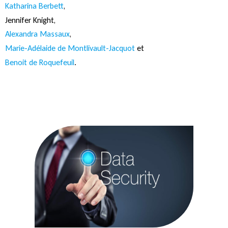
Katharina Berbett
,
Jennifer Knight,
Alexandra Massaux
,
Marie-Adélaide de Montlivault-Jacquot
et
Benoit de Roquefeuil
.