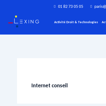
Aller
01 82 73 05 05
paris@
au
contenu
Activité Droit & Technologies
Ac
Internet conseil