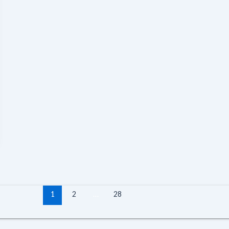
1
2
…
28