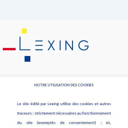
NOTRE UTILISATION DES COOKIES
Informations
Navigation
Le site édité par Lexing utilise des cookies et autres
Alerte professionnelle
Activités
traceurs : strictement nécessaires au fonctionnement
Déclaration d'accessibilité
Actualités
du site (exemptés de consentement) ; et,
Notice Légale
Evènement