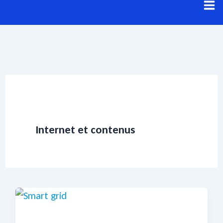
Aller
au
contenu
Internet et contenus