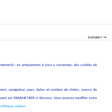
SUIVANT
Lexing Avocats crée sa chaîne sur YouTube
entement) ; et, uniquement si vous y consentez, des cookies de
ment, navigateur, pays, dates et nombre de visites, source de
liquant sur PARAMETRER ci-dessous. Vous pourrez modifier votre
politique cookies