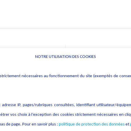
NOTRE UTILISATION DES COOKIES
Informations
Navigation
rs : strictement nécessaires au fonctionnement du site (exemptés de cons
Alerte professionnelle
Activités
Déclaration d'accessibilité
Actualités
Notice Légale
Evènement
 adresse IP, pages/rubriques consultées, identifiant utilisateur/équipe
Politique de protection des
Publications
étrer vos choix à l’exception des cookies strictement nécessaires en c
données
as de page. Pour en savoir plus :
politique de protection des données
et
Politique cookies