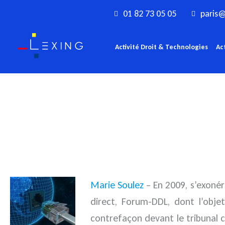
Aller
01 82 73 05 05
paris@
au
contenu
Activité Droit & Technologies
Ac
Marie Soulez
– En 2009, s’exonér
direct, Forum-DDL, dont l’obje
contrefaçon devant le tribunal 