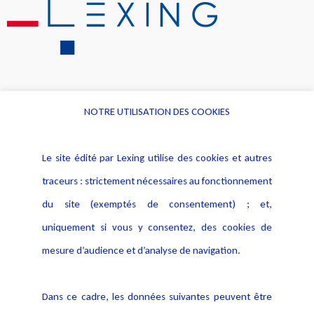
NOTRE UTILISATION DES COOKIES
Informations
Navigation
Le site édité par Lexing utilise des cookies et autres
Alerte professionnelle
Activités
traceurs : strictement nécessaires au fonctionnement
Déclaration d'accessibilité
Actualités
du site (exemptés de consentement) ; et,
Notice Légale
Evènement
Politique de protection des
uniquement si vous y consentez, des cookies de
Publications
données
mesure d’audience et d’analyse de navigation.
Politique cookies
Contact
Dans ce cadre, les données suivantes peuvent être
Crédit Photo