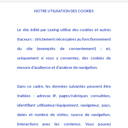
NOTRE UTILISATION DES COOKIES
Informations
Navigation
Le site édité par Lexing utilise des cookies et autres
Alerte professionnelle
Activités
traceurs : strictement nécessaires au fonctionnement
Déclaration d'accessibilité
Actualités
du site (exemptés de consentement) ; et,
Notice Légale
Evènement
Politique de protection des
uniquement si vous y consentez, des cookies de
Publications
données
mesure d’audience et d’analyse de navigation.
Politique cookies
Contact
Dans ce cadre, les données suivantes peuvent être
Crédit Photo
traitées : adresse IP, pages/rubriques consultées,
identifiant utilisateur/équipement, navigateur, pays,
dates et nombre de visites, source de navigation,
interactions avec les contenus. Vous pouvez