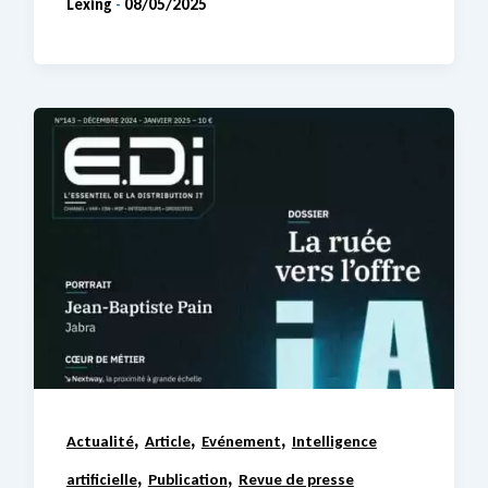
Lexing
08/05/2025
-
,
,
,
Actualité
Article
Evénement
Intelligence
,
,
artificielle
Publication
Revue de presse