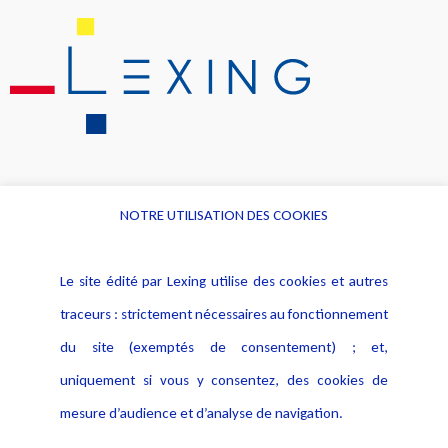
NOTRE UTILISATION DES COOKIES
Informations
Navigation
Le site édité par Lexing utilise des cookies et autres
Alerte professionnelle
Activités
traceurs : strictement nécessaires au fonctionnement
Déclaration d'accessibilité
Actualités
du site (exemptés de consentement) ; et,
Notice Légale
Evènement
Politique de protection des
uniquement si vous y consentez, des cookies de
Publications
données
mesure d’audience et d’analyse de navigation.
Politique cookies