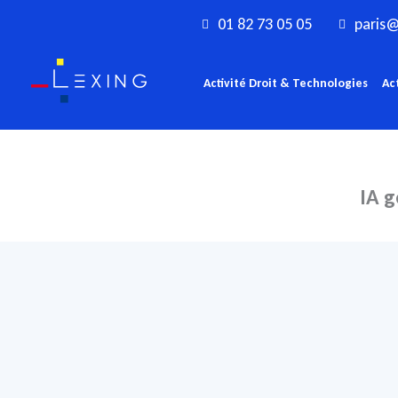
Aller
01 82 73 05 05
paris@
au
contenu
Activité Droit & Technologies
Ac
IA g