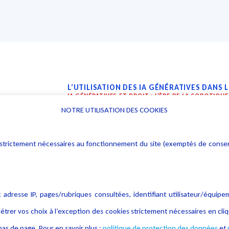
L’UTILISATION DES IA GÉNÉRATIVES DANS 
IA GÉNÉRATIVES ET DROIT : L’ÈRE DE LA COBOTIQUE
NOTRE UTILISATION DES COOKIES
Dans son article, Frédéric Forste
utilisations des intelligences artifi
rs : strictement nécessaires au fonctionnement du site (exemptés de cons
domaine juridique. Celles-ci vont pe
du droit de passer
du «
faire
» au «
f
 adresse IP, pages/rubriques consultées, identifiant utilisateur/équipe
Afin de corriger certaines malfaçon
étrer vos choix à l’exception des cookies strictement nécessaires en c
ajoutée juridique pour compléter l
as de page. Pour en savoir plus :
politique de protection des données
et