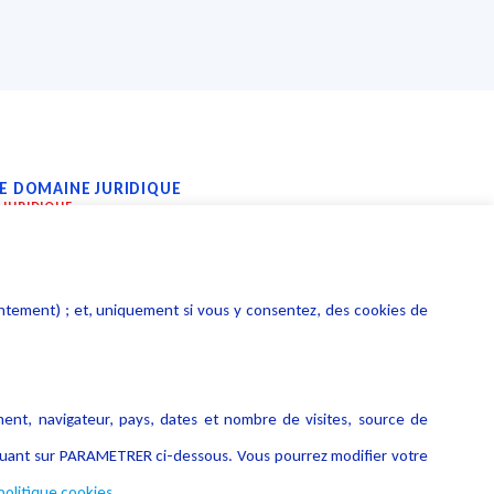
LE DOMAINE JURIDIQUE
 JURIDIQUE
r détaille les nombreuses
cielles génératives dans le
entement) ; et, uniquement si vous y consentez, des cookies de
rmettre aux professionnels
aire faire
»
.
ment, navigateur, pays, dates et nombre de visites, source de
s et de créer de la valeur
liquant sur PARAMETRER ci-dessous. Vous pourrez modifier votre
e travail réalisé par ces
politique cookies