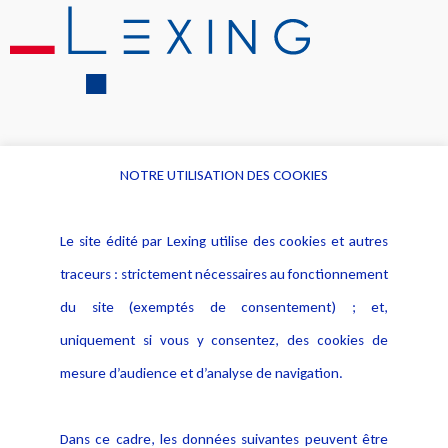
NOTRE UTILISATION DES COOKIES
Informations
Navigation
Le site édité par Lexing utilise des cookies et autres
Alerte professionnelle
Activités
traceurs : strictement nécessaires au fonctionnement
Déclaration d'accessibilité
Actualités
du site (exemptés de consentement) ; et,
Notice Légale
Evènement
Politique de protection des
uniquement si vous y consentez, des cookies de
Publications
données
mesure d’audience et d’analyse de navigation.
Politique cookies
Contact
Dans ce cadre, les données suivantes peuvent être