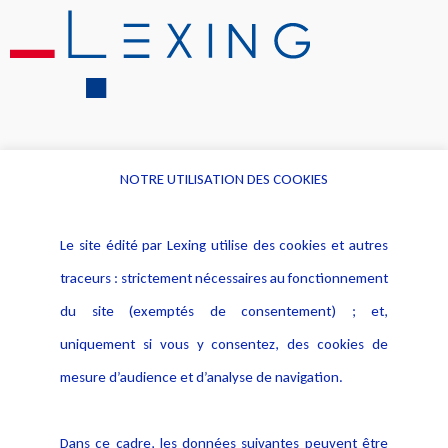
NOTRE UTILISATION DES COOKIES
Informations
Navigation
Le site édité par Lexing utilise des cookies et autres
Alerte professionnelle
Activités
traceurs : strictement nécessaires au fonctionnement
Déclaration d'accessibilité
Actualités
du site (exemptés de consentement) ; et,
Notice Légale
Evènement
Politique de protection des
uniquement si vous y consentez, des cookies de
Publications
données
mesure d’audience et d’analyse de navigation.
Politique cookies
Contact
Dans ce cadre, les données suivantes peuvent être