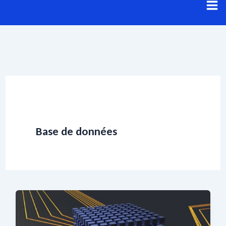
Aller
au
contenu
Base de données