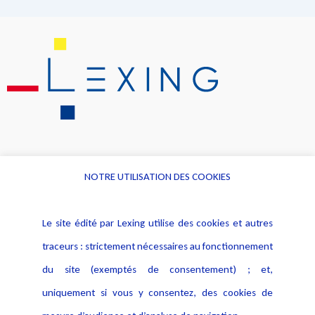
NOTRE UTILISATION DES COOKIES
Informations
Navigation
Le site édité par Lexing utilise des cookies et autres
Alerte professionnelle
Activités
traceurs : strictement nécessaires au fonctionnement
Déclaration d'accessibilité
Actualités
du site (exemptés de consentement) ; et,
Notice Légale
Evènement
Politique de protection des
uniquement si vous y consentez, des cookies de
Publications
données