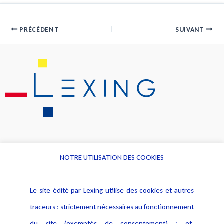
PRÉCÉDENT
SUIVANT
NOTRE UTILISATION DES COOKIES
Informations
Navigation
Le site édité par Lexing utilise des cookies et autres
Alerte professionnelle
Activités
traceurs : strictement nécessaires au fonctionnement
Déclaration d'accessibilité
Actualités
du site (exemptés de consentement) ; et,