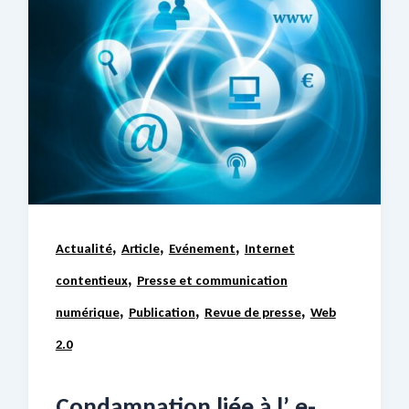
,
,
,
Actualité
Article
Evénement
Internet
,
contentieux
Presse et communication
,
,
,
numérique
Publication
Revue de presse
Web
2.0
Condamnation liée à l’ e-