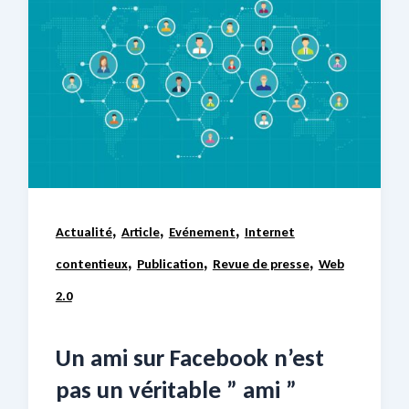
,
,
,
Actualité
Article
Evénement
Internet
,
,
,
contentieux
Publication
Revue de presse
Web
2.0
Un ami sur Facebook n’est
pas un véritable ” ami ”