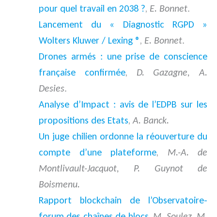
pour quel travail en 2038 ?
,
E. Bonnet
.
Lancement du « Diagnostic RGPD »
Wolters Kluwer / Lexing ®
,
E. Bonnet
.
Drones armés : une prise de conscience
française confirmée
,
D. Gazagne, A.
Desies
.
Analyse d’Impact : avis de l’EDPB sur les
propositions des Etats
,
A. Banck.
Un juge chilien ordonne la réouverture du
compte d’une plateforme
,
M.-A. de
Montlivault-Jacquot, P. Guynot de
Boismenu.
Rapport blockchain de l’Observatoire-
forum des chaînes de blocs
,
M. Soulez, M.