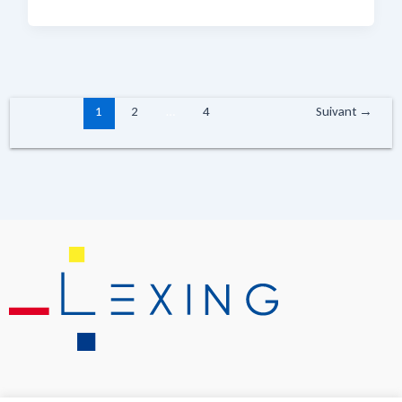
1
2
…
4
Suivant
→