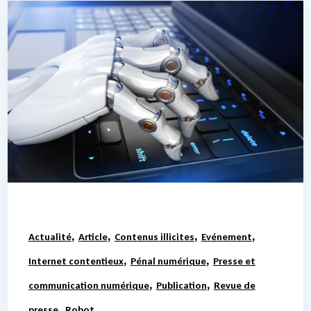
,
,
,
,
Actualité
Article
Contenus illicites
Evénement
,
,
Internet contentieux
Pénal numérique
Presse et
,
,
communication numérique
Publication
Revue de
,
presse
Robot