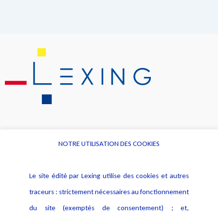
NOTRE UTILISATION DES COOKIES
Informations
Navigation
Le site édité par Lexing utilise des cookies et autres
Alerte professionnelle
Activités
traceurs : strictement nécessaires au fonctionnement
Déclaration d'accessibilité
Actualités
du site (exemptés de consentement) ; et,
Notice Légale
Evènement