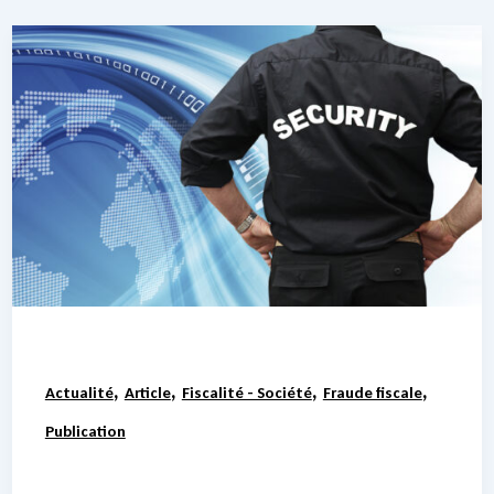
,
,
,
,
Actualité
Article
Fiscalité - Société
Fraude fiscale
Publication