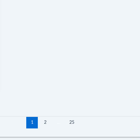
1
2
…
25