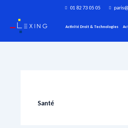
Aller
01 82 73 05 05
paris@
au
contenu
Activité Droit & Technologies
Ac
Santé