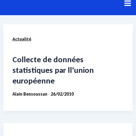
Aller
au
contenu
Résultats de recherche pour :
collecte des
Actualité
données
Voici les résultats de votre recherche.
Collecte de données
statistiques par ll'union
européenne
Alain Bensoussan
26/02/2010
-