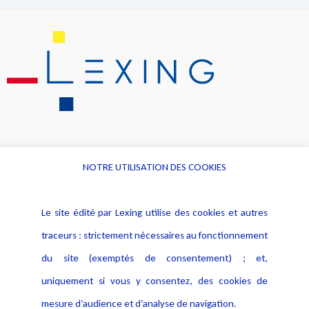
NOTRE UTILISATION DES COOKIES
Informations
Navigation
Le site édité par Lexing utilise des cookies et autres
Alerte professionnelle
Activités
traceurs : strictement nécessaires au fonctionnement
Déclaration d'accessibilité
Actualités
du site (exemptés de consentement) ; et,
Notice Légale
Evènement
Politique de protection des
uniquement si vous y consentez, des cookies de
Publications
données
mesure d’audience et d’analyse de navigation.