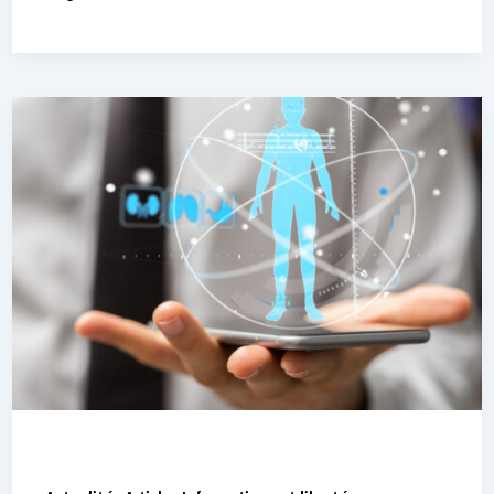
,
,
,