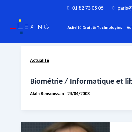
Aller
01 82 73 05 05
paris@
au
contenu
Activité Droit & Technologies
Ac
Actualité
Ré
Biométrie / Informatique et li
Alain Bensoussan
24/04/2008
-