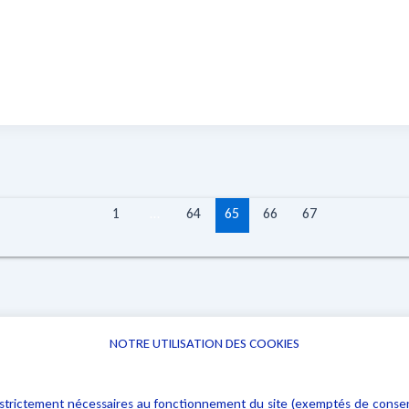
1
…
64
65
66
67
NOTRE UTILISATION DES COOKIES
Informations
Navigation
rs : strictement nécessaires au fonctionnement du site (exemptés de cons