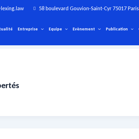
lexing.law
58 boulevard Gouvion-Saint-Cyr 75017 Paris
tualité
Entreprise
Equipe
Evènement
Publication
sultats de recherche pour :
collecte des donn
Voici les résultats de votre recherche.
bertés